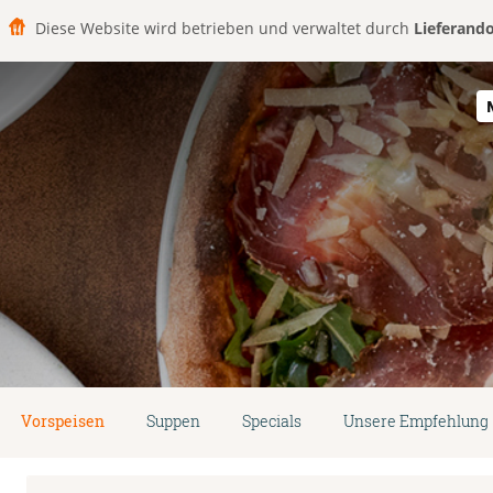
Diese Website wird betrieben und verwaltet durch
Lieferand
Vorspeisen
Suppen
Specials
Unsere Empfehlung