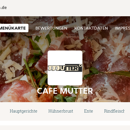
o.de
MENÜKARTE
BEWERTUNGEN
KONTAKTDATEN
IMPRE
CAFE MUTTER
Hauptgerichte
Hühnerbrust
Ente
Rindfleisch