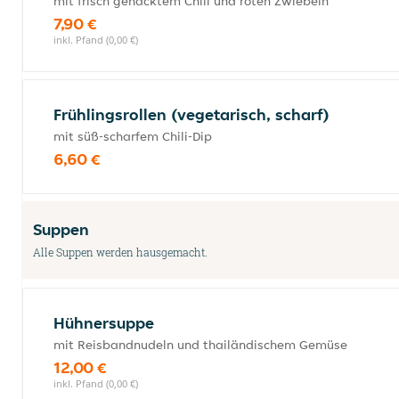
mit frisch gehacktem Chili und roten Zwiebeln
7,90 €
inkl. Pfand (0,00 €)
Frühlingsrollen (vegetarisch, scharf)
mit süß-scharfem Chili-Dip
6,60 €
Suppen
Alle Suppen werden hausgemacht.
Hühnersuppe
mit Reisbandnudeln und thailändischem Gemüse
12,00 €
inkl. Pfand (0,00 €)