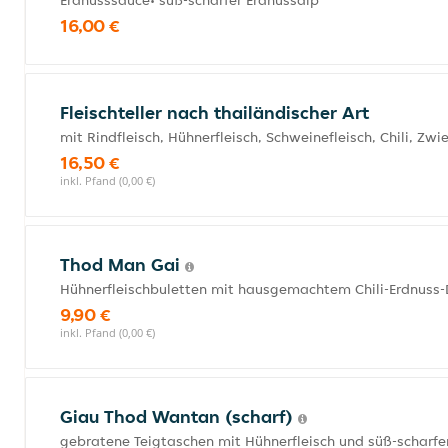
Erdnusssauce• süß-scharfer Erdnussdip
16,00 €
Fleischteller nach thailändischer Art
mit Rindfleisch, Hühnerfleisch, Schweinefleisch, Chili, Zw
16,50 €
inkl. Pfand (0,00 €)
Thod Man Gai
Hühnerfleischbuletten mit hausgemachtem Chili-Erdnuss-
9,90 €
inkl. Pfand (0,00 €)
Giau Thod Wantan (scharf)
gebratene Teigtaschen mit Hühnerfleisch und süß-scharfe